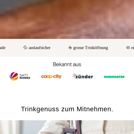
💦 auslaufsicher
☕️ grosse Trinköffnung
🧼 einfach
Trinkgenuss zum Mitnehmen.