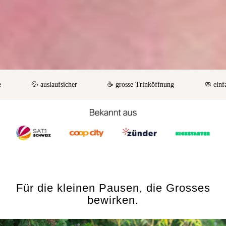
💦 auslaufsicher
☕️ grosse Trinköffnung
🧼 einfache R
Für die kleinen Pausen, die Grosses
bewirken.