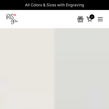
Skip to content
All Colors & Sizes with Engraving
0
Open cart
Ope