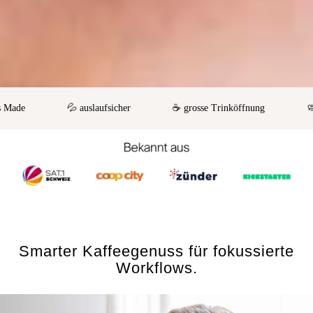
de
💦 auslaufsicher
☕️ grosse Trinköffnung
🧼 ein
Smarter Kaffeegenuss für fokussierte
Workflows.