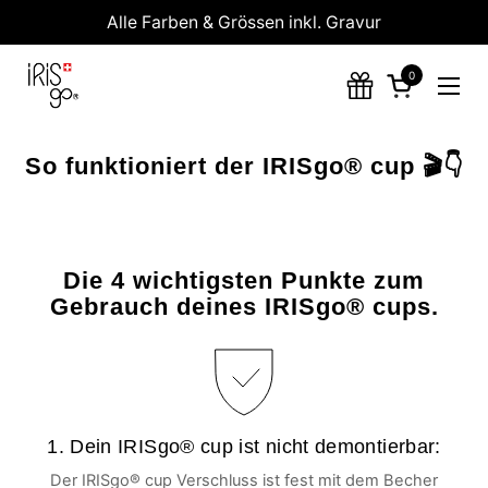
Zum Inhalt springen
Alle Farben & Grössen inkl. Gravur
0
Warenkorb 
Menü
So funktioniert der IRISgo® cup 🎬👇
Die 4 wichtigsten Punkte zum
Gebrauch deines IRISgo® cups.
1. Dein IRISgo® cup ist nicht demontierbar:
Der IRISgo® cup Verschluss ist fest mit dem Becher