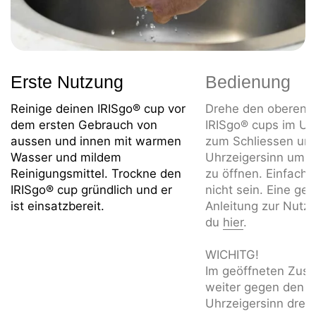
Erste Nutzung
Bedienung
Reinige deinen IRISgo® cup vor
Drehe den oberen T
dem ersten Gebrauch von
IRISgo® cups im Uh
aussen und innen mit warmen
zum Schliessen un
Wasser und mildem
Uhrzeigersinn um i
Reinigungsmittel. Trockne den
zu öffnen. Einfache
IRISgo® cup gründlich und er
nicht sein. Eine ge
ist einsatzbereit.
Anleitung zur Nutzu
du
hier
.
WICHITG!
Im geöffneten Zust
weiter gegen den
Uhrzeigersinn dreh