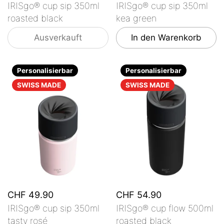
IRISgo® cup sip 350ml
IRISgo® cup sip 350ml
roasted black
kea green
Ausverkauft
In den Warenkorb
Personalisierbar
Personalisierbar
SWISS MADE
SWISS MADE
CHF 49.90
CHF 54.90
IRISgo® cup sip 350ml
IRISgo® cup flow 500ml
tasty rosé
roasted black