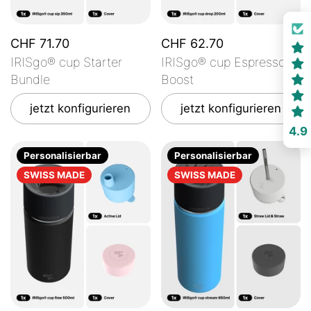
CHF 71.70
CHF 62.70
IRISgo® cup Starter
IRISgo® cup Espresso
Bundle
Boost
jetzt konfigurieren
jetzt konfigurieren
4.9
Personalisierbar
Personalisierbar
SWISS MADE
SWISS MADE