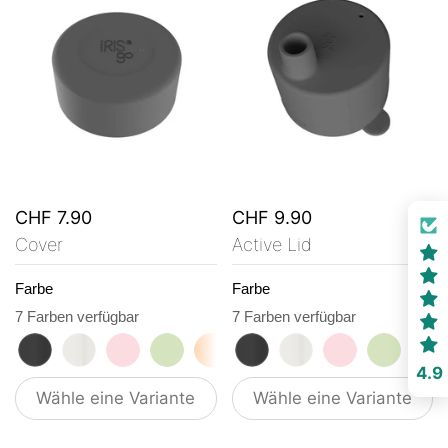
CHF 7.90
CHF 9.90
Cover
Active Lid
Farbe
Farbe
7 Farben verfügbar
7 Farben verfügbar
roasted black
flat white
tasty rosé
kea green
vibrant orange
roasted black
ocean blue
flat white
vanilla cream
tasty rosé
kea gre
vi
4.9
Wähle eine Variante
Wähle eine Variante