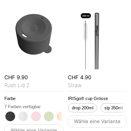
CHF 9.90
CHF 4.90
Rush Lid 2
Straw
Farbe
IRISgo® cup Grösse
7 Farben verfügbar
drop 200ml
sip 350ml
roasted black
flat white
tasty rosé
kea green
vibrant orange
ocean blue
vanilla cream
Wähle eine Variante
Wähle eine Variante