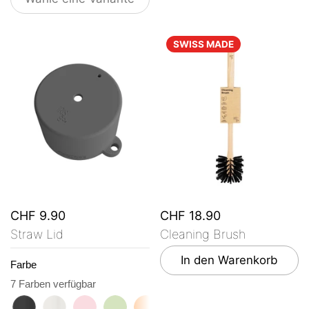
SWISS MADE
CHF 9.90
CHF 18.90
Straw Lid
Cleaning Brush
In den Warenkorb
Farbe
7 Farben verfügbar
roasted black
flat white
tasty rosé
kea green
vibrant orange
ocean blue
vanilla cream