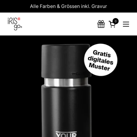
Zum Inhalt springen
Alle Farben & Grössen inkl. Gravur
0
Warenkorb 
Menü