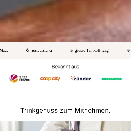
💦 auslaufsicher
☕️ grosse Trinköffnung
🧼 einfa
Trinkgenuss zum Mitnehmen.