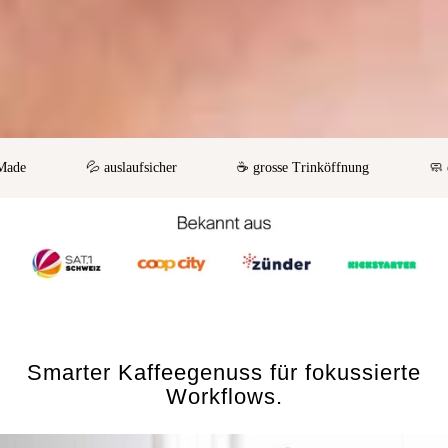
💦 auslaufsicher
☕️ grosse Trinköffnung
🧼 einf
Smarter Kaffeegenuss für fokussierte
Workflows.