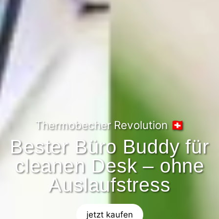
Thermobecher Revolution 🇨🇭
Bester Büro Buddy für
cleanen Desk – ohne
Auslaufstress
jetzt kaufen