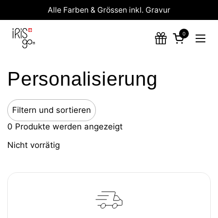
Zum Inhalt springen
Alle Farben & Grössen inkl. Gravur
0
Warenkorb 
Menü
Personalisierung
Filtern und sortieren
0 Produkte werden angezeigt
Nicht vorrätig