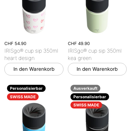
CHF 54.90
CHF 49.90
IRISgo® cup sip 350ml
IRISgo® cup sip 350ml
heart design
kea green
In den Warenkorb
In den Warenkorb
Personalisierbar
Ausverkauft
SWISS MADE
Personalisierbar
SWISS MADE