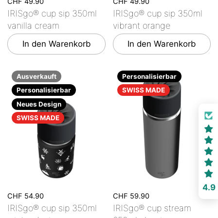
CHF 49.90
CHF 49.90
IRISgo® cup sip 350ml
IRISgo® cup sip 350ml
vanilla cream
vibrant orange
In den Warenkorb
In den Warenkorb
Ausverkauft
Personalisierbar
Personalisierbar
SWISS MADE
Neues Design
SWISS MADE
4.9
CHF 54.90
CHF 59.90
IRISgo® cup sip 350ml
IRISgo® cup stream