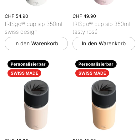
CHF 54.90
CHF 49.90
IRISgo® cup sip 350ml
IRISgo® cup sip 350ml
swiss design
tasty rosé
In den Warenkorb
In den Warenkorb
Personalisierbar
Personalisierbar
SWISS MADE
SWISS MADE