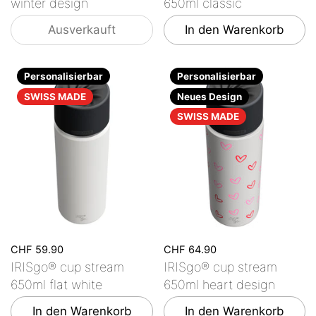
winter design
650ml classic
Ausverkauft
In den Warenkorb
Personalisierbar
Personalisierbar
SWISS MADE
Neues Design
SWISS MADE
CHF 59.90
CHF 64.90
IRISgo® cup stream
IRISgo® cup stream
650ml flat white
650ml heart design
In den Warenkorb
In den Warenkorb