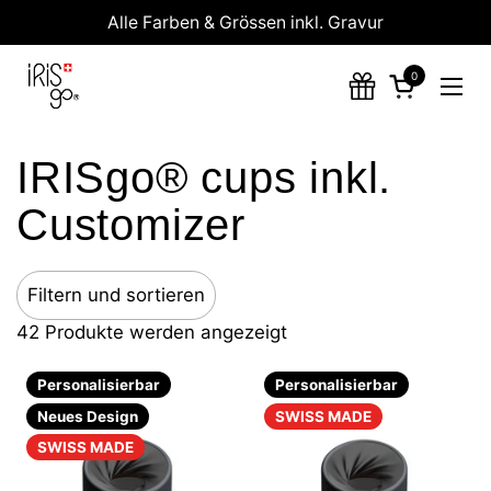
Zum Inhalt springen
Alle Farben & Grössen inkl. Gravur
0
Warenkorb 
Menü
IRISgo® cups inkl.
Customizer
Filtern und sortieren
42 Produkte werden angezeigt
Personalisierbar
Personalisierbar
Neues Design
SWISS MADE
SWISS MADE