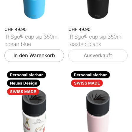
CHF 49.90
CHF 49.90
IRISgo® cup sip 350ml
IRISgo® cup sip 350ml
ocean blue
roasted black
In den Warenkorb
Ausverkauft
Personalisierbar
Personalisierbar
Neues Design
SWISS MADE
SWISS MADE