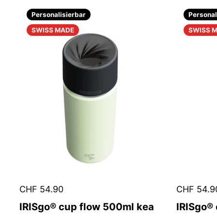
Personalisierbar
Personal
SWISS MADE
SWISS 
CHF 54.90
CHF 54.9
IRISgo® cup flow 500ml kea
IRISgo®