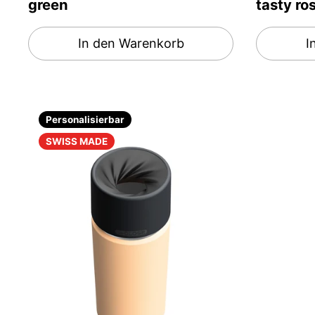
green
tasty ro
In den Warenkorb
I
Personalisierbar
SWISS MADE