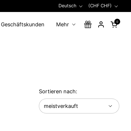
Sprache
Land/Region
Deutsch
(CHF CHF)
0
Warenko
Geschäftskunden
Mehr
Sortieren nach: