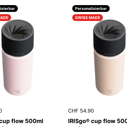
isierbar
Personalisierbar
MADE
SWISS MADE
0
CHF 54.90
 cup flow 500ml
IRISgo® cup flow 50