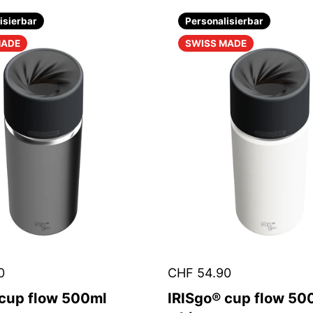
isierbar
Personalisierbar
MADE
SWISS MADE
0
CHF 54.90
 cup flow 500ml
IRISgo® cup flow 500