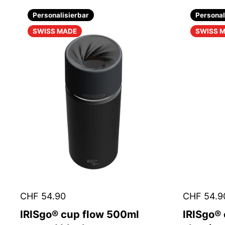
Personalisierbar
Personal
SWISS MADE
SWISS 
CHF 54.90
CHF 54.9
IRISgo® cup flow 500ml
IRISgo®