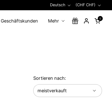
Sprache
Land/Region
Deutsch
(CHF CHF)
0
Warenko
Geschäftskunden
Mehr
Sortieren nach: