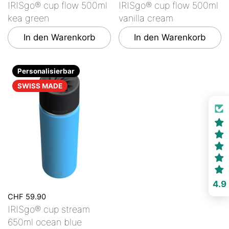
IRISgo® cup flow 500ml
IRISgo® cup flow 500ml
kea green
vanilla cream
In den Warenkorb
In den Warenkorb
Personalisierbar
SWISS MADE
4.9
CHF 59.90
IRISgo® cup stream
650ml ocean blue