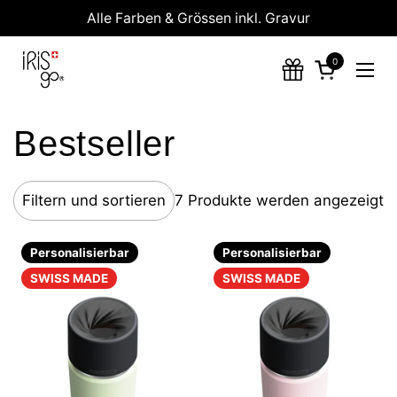
Zum Inhalt springen
Alle Farben & Grössen inkl. Gravur
0
Warenkorb 
Menü
Bestseller
Filtern und sortieren
7 Produkte werden angezeigt
Personalisierbar
Personalisierbar
SWISS MADE
SWISS MADE