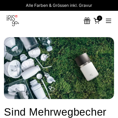
Zum Inhalt springen
Alle Farben & Grössen inkl. Gravur
0
Warenkorb 
Menü
Sind Mehrwegbecher