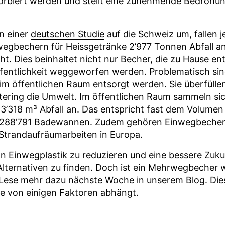
sorbiert werden und stellt eine zunehmende Bedrohu
n einer
deutschen Studie
auf die Schweiz um, fallen j
egbechern für Heissgetränke 2’977 Tonnen Abfall a
ht. Dies beinhaltet nicht nur Becher, die zu Hause e
Öffentlichkeit weggeworfen werden. Problematisch si
m öffentlichen Raum entsorgt werden. Sie überfüllen
tering die Umwelt. Im öffentlichen Raum sammeln sic
43’318 m³ Abfall an. Das entspricht fast dem Volumen
88’791 Badewannen. Zudem gehören Einwegbecher
Strandaufräumarbeiten in Europa.
Einwegplastik zu reduzieren und eine bessere Zukun
Alternativen zu finden. Doch ist ein
Mehrwegbecher
w
Lese mehr dazu nächste Woche in unserem Blog. Diese
e von einigen Faktoren abhängt.