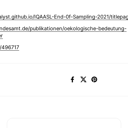
lyst.github.io/IQAASL-End-0f-Sampling-2021/titlepa
ndesamt.de/publikationen/oekologische-bedeutung-
er
0/496717
Facebook
X (Twitter)
Pinterest