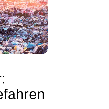
:
efahren