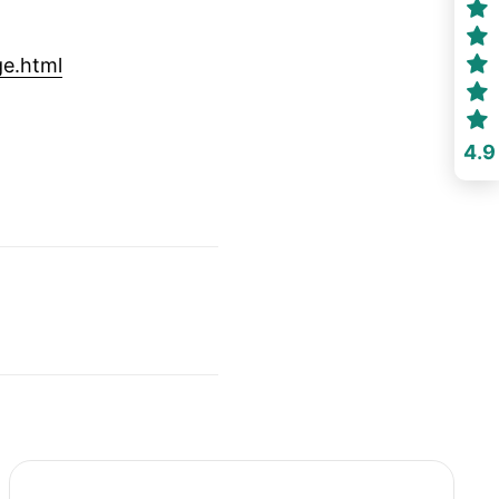
ge.html
4.9